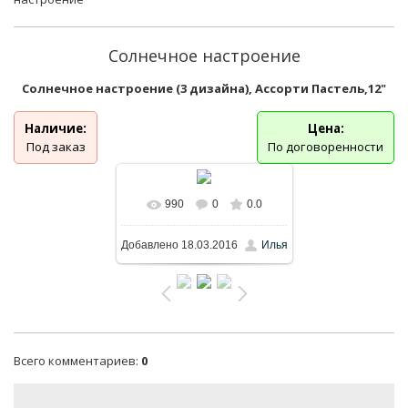
Солнечное настроение
Солнечное настроение (3 дизайна), Ассорти Пастель,12"
Наличие:
Цена:
Под заказ
По договоренности
990
0
0.0
В реальном размере
Добавлено
18.03.2016
Илья
1024x608
/ 111.8Kb
Всего комментариев
:
0