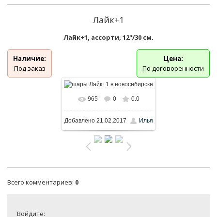
Лайк+1
Лайк+1, ассорти, 12"/30 см.
Наличие:
Цена:
Под заказ
По договоренности
965
0
0.0
В реальном размере
Добавлено
21.02.2017
Илья
700x613
/ 45.8Kb
Всего комментариев
:
0
Войдите: