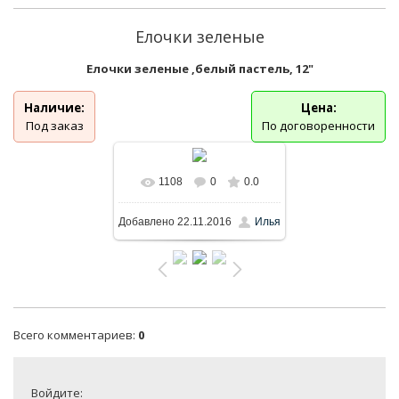
Елочки зеленые
Елочки зеленые ,белый пастель, 12"
Наличие:
Цена:
Под заказ
По договоренности
1108
0
0.0
В реальном размере
Добавлено
22.11.2016
Илья
992x906
/ 168.1Kb
Всего комментариев
:
0
Войдите: