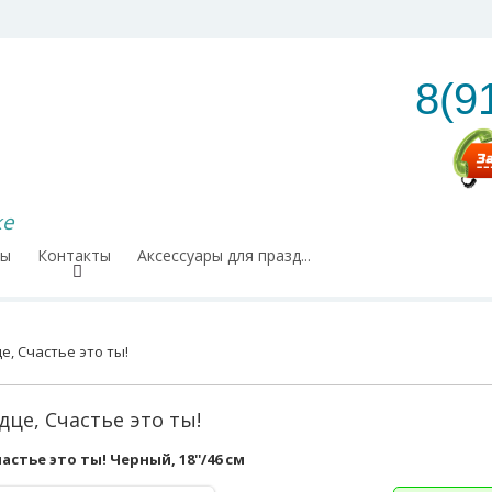
8(9
ке
ры
Контакты
Аксессуары для празд...
е, Счастье это ты!
дце, Счастье это ты!
астье это ты! Черный, 18''/46 см