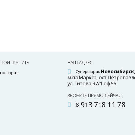
СТОИТ КУПИТЬ
НАШ АДРЕС
Новосибирск
Супершарик
и возврат
м.пл
.Маркса,
ост
.Петропавл
ул
.Титова 37/1 оф.55
ЗВОНИТЕ ПРЯМО СЕЙЧАС:
9
3
7
8
1
1
78
8
1
1