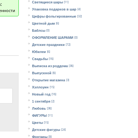
[11]
Светящиеся шары
:
[4]
Упаковка подарков в шар
енности
[32]
Цифры фольгированные
[6]
Цветной дым
[0]
Баблсы
[0]
ОФОРМЛЕНИЕ ШАРАМИ
[72]
Детские праздники
[6]
Юбилеи
[18]
Свадьбы
[38]
Выписка из роддома
[8]
Выпускной
[3]
Открытие магазина
[15]
Хэллоуин
[18]
Новый год
[2]
1 сентября
[38]
Любовь
[11]
ФИГУРЫ
[15]
Цветы
[24]
Детские фигуры
[9]
Фонтаны